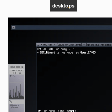
deskto
.
ps